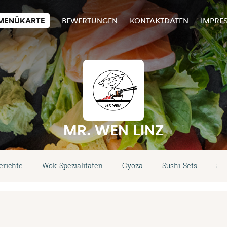
MENÜKARTE
BEWERTUNGEN
KONTAKTDATEN
IMPRE
MR. WEN LINZ
erichte
Wok-Spezialitäten
Gyoza
Sushi-Sets
Sus